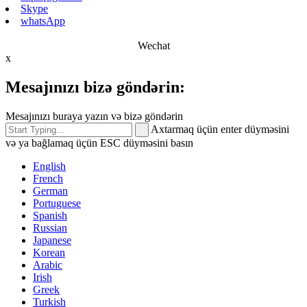
Skype
whatsApp
Wechat
x
Mesajınızı bizə göndərin:
Mesajınızı buraya yazın və bizə göndərin
Axtarmaq üçün enter düyməsini
və ya bağlamaq üçün ESC düyməsini basın
English
French
German
Portuguese
Spanish
Russian
Japanese
Korean
Arabic
Irish
Greek
Turkish