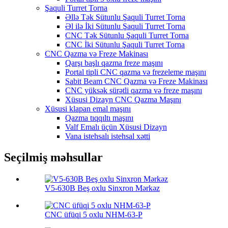
Şaquli Turret Torna
Əllə Tək Sütunlu Şaquli Turret Torna
Əl ilə İki Sütunlu Şaquli Turret Torna
CNC Tək Sütunlu Şaquli Turret Torna
CNC İki Sütunlu Şaquli Turret Torna
CNC Qazma və Freze Makinası
Qarşı başlı qazma freze maşını
Portal tipli CNC qazma və frezeleme maşını
Sabit Beam CNC Qazma və Freze Makinası
CNC yüksək sürətli qazma və freze maşını
Xüsusi Dizayn CNC Qazma Maşını
Xüsusi klapan emal maşını
Qazma tıqqıltı maşını
Valf Emalı üçün Xüsusi Dizayn
Vana istehsalı istehsal xətti
Seçilmiş məhsullar
V5-630B Beş oxlu Sinxron Mərkəz
CNC üfüqi 5 oxlu NHM-63-P