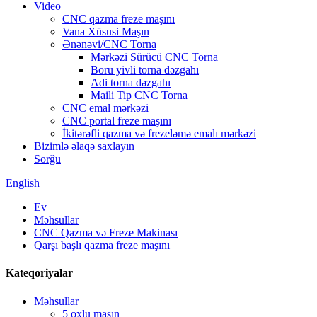
Video
CNC qazma freze maşını
Vana Xüsusi Maşın
Ənənəvi/CNC Torna
Mərkəzi Sürücü CNC Torna
Boru yivli torna dəzgahı
Adi torna dəzgahı
Maili Tip CNC Torna
CNC emal mərkəzi
CNC portal freze maşını
İkitərəfli qazma və frezeləmə emalı mərkəzi
Bizimlə əlaqə saxlayın
Sorğu
English
Ev
Məhsullar
CNC Qazma və Freze Makinası
Qarşı başlı qazma freze maşını
Kateqoriyalar
Məhsullar
5 oxlu maşın