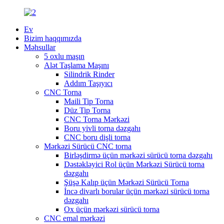
Ev
Bizim haqqımızda
Məhsullar
5 oxlu maşın
Alət Taşlama Maşını
Silindrik Rinder
Addım Taşıyıcı
CNC Torna
Maili Tip Torna
Düz Tip Torna
CNC Torna Mərkəzi
Boru yivli torna dəzgahı
CNC boru dişli torna
Mərkəzi Sürücü CNC torna
Birləşdirmə üçün mərkəzi sürücü torna dəzgahı
Dəstəkləyici Rol üçün Mərkəzi Sürücü torna
dəzgahı
Şüşə Kalıp üçün Mərkəzi Sürücü Torna
İncə divarlı borular üçün mərkəzi sürücü torna
dəzgahı
Ox üçün mərkəzi sürücü torna
CNC emal mərkəzi