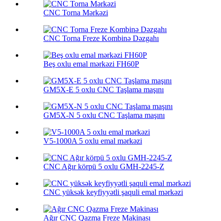
CNC Torna Mərkəzi
CNC Torna Freze Kombinə Dəzgahı
Beş oxlu emal mərkəzi FH60P
GM5X-E 5 oxlu CNC Taşlama maşını
GM5X-N 5 oxlu CNC Taşlama maşını
V5-1000A 5 oxlu emal mərkəzi
CNC Ağır körpü 5 oxlu GMH-2245-Z
CNC yüksək keyfiyyətli şaquli emal mərkəzi
Ağır CNC Qazma Freze Makinası