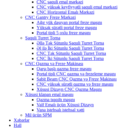
CNC şaquli emal mərkəzi
CNC yüksək keyfiyyətli şaquli emal mərkəzi
CNC Horizontal Emalı Mərkəzi
CNC Gantry Freze Mərkəzi
Ağır yük daşıyan portal freze maşını
Yüksək sürətli portal freze maşını
Portal tipli 5 oxlu freze maşını
Şaquli Turret Torna
Əllə Tək Sütunlu Şaquli Turret Torna
Əl ilə İki Sütunlu Şaquli Turret Torna
CNC Tək Sütunlu Şaquli Turret Torna
CNC İki Sütunlu Şaquli Turret Torna
CNC Qazma və Freze Makinası
Qarşı başlı qazma freze maşını
Portal tipli CNC qazma və frezeleme maşını
Sabit Beam CNC Qazma və Freze Makinası
CNC yüksək sürətli qazma və freze maşını
Xüsusi Dizayn CNC Qazma Maşını
Xüsusi klapan emal maşını
Qazma tıqqıltı maşını
Valf Emalı üçün Xüsusi Dizayn
Vana istehsalı istehsal xətti
Mil üçün SPM
Xəbərlər
Həll