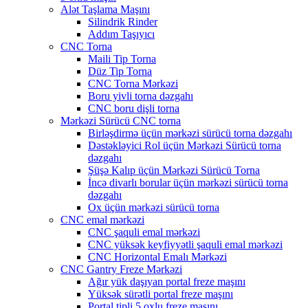
Alət Taşlama Maşını
Silindrik Rinder
Addım Taşıyıcı
CNC Torna
Maili Tip Torna
Düz Tip Torna
CNC Torna Mərkəzi
Boru yivli torna dəzgahı
CNC boru dişli torna
Mərkəzi Sürücü CNC torna
Birləşdirmə üçün mərkəzi sürücü torna dəzgahı
Dəstəkləyici Rol üçün Mərkəzi Sürücü torna
dəzgahı
Şüşə Kalıp üçün Mərkəzi Sürücü Torna
İncə divarlı borular üçün mərkəzi sürücü torna
dəzgahı
Ox üçün mərkəzi sürücü torna
CNC emal mərkəzi
CNC şaquli emal mərkəzi
CNC yüksək keyfiyyətli şaquli emal mərkəzi
CNC Horizontal Emalı Mərkəzi
CNC Gantry Freze Mərkəzi
Ağır yük daşıyan portal freze maşını
Yüksək sürətli portal freze maşını
Portal tipli 5 oxlu freze maşını