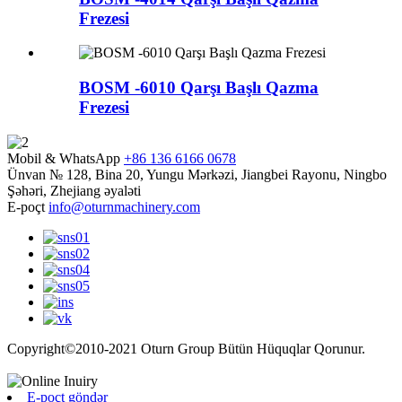
Frezesi
BOSM -6010 Qarşı Başlı Qazma
Frezesi
Mobil & WhatsApp
+86 136 6166 0678
Ünvan
№ 128, Bina 20, Yungu Mərkəzi, Jiangbei Rayonu, Ningbo
Şəhəri, Zhejiang əyaləti
E-poçt
info@oturnmachinery.com
Copyright©2010-2021 Oturn Group Bütün Hüquqlar Qorunur.
E-poçt göndər