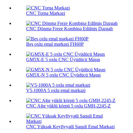
CNC Torna Mərkəzi
CNC Dönmə Freze Kombinə Edilmiş Dəzgah
Beş oxlu emal mərkəzi FH60P
GM5X-E 5 oxlu CNC Üyüdücü Maşın
GM5X-N 5 oxlu CNC Üyüdücü Maşın
V5-1000A 5 oxlu emal mərkəzi
CNC Ağır yüklü körpü 5 oxlu GMH-2245-Z
CNC Yüksək Keyfiyyətli Şaquli Emal Mərkəzi