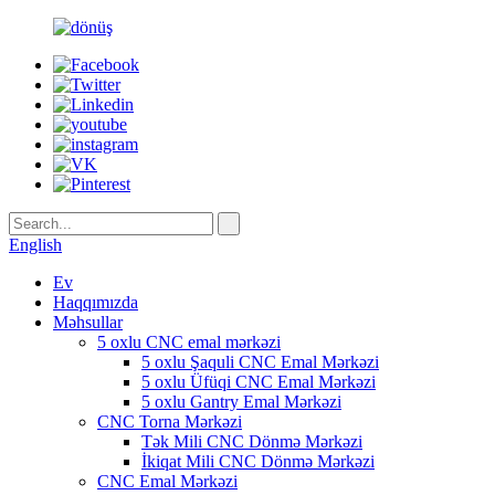
English
Ev
Haqqımızda
Məhsullar
5 oxlu CNC emal mərkəzi
5 oxlu Şaquli CNC Emal Mərkəzi
5 oxlu Üfüqi CNC Emal Mərkəzi
5 oxlu Gantry Emal Mərkəzi
CNC Torna Mərkəzi
Tək Mili CNC Dönmə Mərkəzi
İkiqat Mili CNC Dönmə Mərkəzi
CNC Emal Mərkəzi