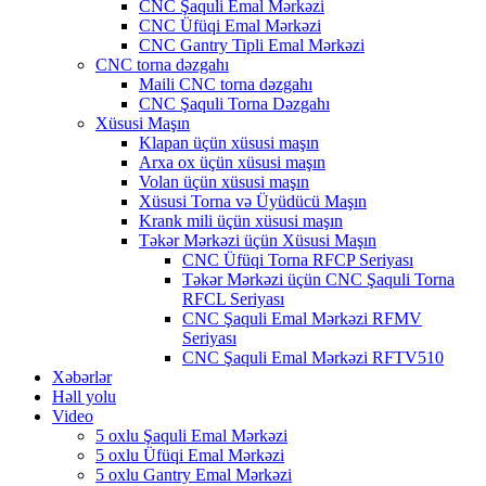
CNC Şaquli Emal Mərkəzi
CNC Üfüqi Emal Mərkəzi
CNC Gantry Tipli Emal Mərkəzi
CNC torna dəzgahı
Maili CNC torna dəzgahı
CNC Şaquli Torna Dəzgahı
Xüsusi Maşın
Klapan üçün xüsusi maşın
Arxa ox üçün xüsusi maşın
Volan üçün xüsusi maşın
Xüsusi Torna və Üyüdücü Maşın
Krank mili üçün xüsusi maşın
Təkər Mərkəzi üçün Xüsusi Maşın
CNC Üfüqi Torna RFCP Seriyası
Təkər Mərkəzi üçün CNC Şaquli Torna
RFCL Seriyası
CNC Şaquli Emal Mərkəzi RFMV
Seriyası
CNC Şaquli Emal Mərkəzi RFTV510
Xəbərlər
Həll yolu
Video
5 oxlu Şaquli Emal Mərkəzi
5 oxlu Üfüqi Emal Mərkəzi
5 oxlu Gantry Emal Mərkəzi