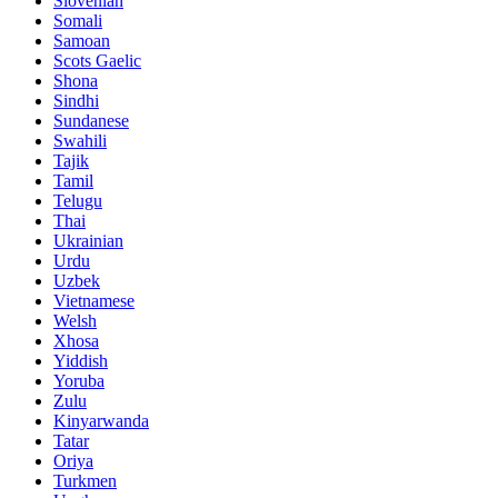
Slovenian
Somali
Samoan
Scots Gaelic
Shona
Sindhi
Sundanese
Swahili
Tajik
Tamil
Telugu
Thai
Ukrainian
Urdu
Uzbek
Vietnamese
Welsh
Xhosa
Yiddish
Yoruba
Zulu
Kinyarwanda
Tatar
Oriya
Turkmen