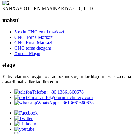
ŞANXAY OTURN MAŞINARIYA CO., LTD.
məhsul
5 oxlu CNC emal mərkəzi
CNC Torna Mərkəzi
CNC Emal Mərkəzi
CNC torna dəzgahı
Xüsusi Maşın
əlaqə
Ehtiyaclarınıza uyğun olaraq, özünüz üçün fərdiləşdirin və sizə daha
dəyərli məhsullar təqdim edin.
Telefon: +86 13661660678
E-mail: info@oturnmachinery.com
WhatsApp: +8613661660678