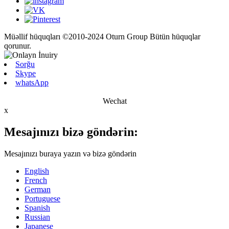
Müəllif hüquqları ©2010-2024 Oturn Group Bütün hüquqlar
qorunur.
Sorğu
Skype
whatsApp
Wechat
x
Mesajınızı bizə göndərin:
Mesajınızı buraya yazın və bizə göndərin
English
French
German
Portuguese
Spanish
Russian
Japanese