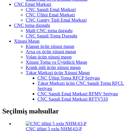
CNC Emal Mərkəzi
CNC Şaquli Emal Mərkəzi
CNC Üfüqi Emal Mərkəzi
CNC Gantry Tipli Emal Mərkəzi
CNC torna dəzgahı
Maili CNC torna dəzgahı
CNC Şaquli Torna Dəzgahı
Xüsusi Maşın
Klapan üçün xüsusi maşın
Arxa ox üçün xüsusi maşın
Volan üçün xüsusi maşın
Xüsusi Torna və Üyüdücü Maşın
Krank mili üçün xüsusi maşın
Təkər Mərkəzi üçün Xüsusi Maşın
CNC Üfüqi Torna RFCP Seriyası
Təkər Mərkəzi üçün CNC Şaquli Torna RFCL
Seriyası
CNC Şaquli Emal Mərkəzi RFMV Seriyası
CNC Şaquli Emal Mərkəzi RFTV510
Seçilmiş məhsullar
CNC üfüqi 5 oxlu NHM-63-P