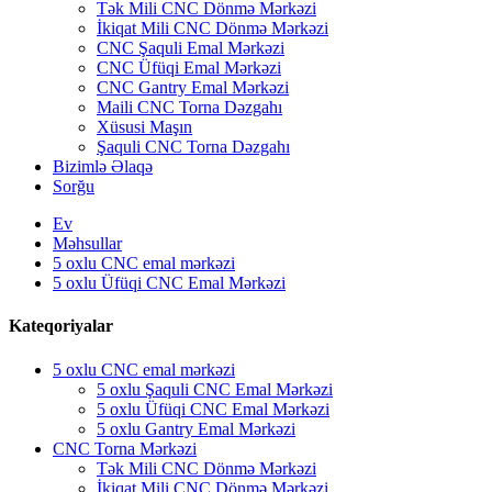
Tək Mili CNC Dönmə Mərkəzi
İkiqat Mili CNC Dönmə Mərkəzi
CNC Şaquli Emal Mərkəzi
CNC Üfüqi Emal Mərkəzi
CNC Gantry Emal Mərkəzi
Maili CNC Torna Dəzgahı
Xüsusi Maşın
Şaquli CNC Torna Dəzgahı
Bizimlə Əlaqə
Sorğu
Ev
Məhsullar
5 oxlu CNC emal mərkəzi
5 oxlu Üfüqi CNC Emal Mərkəzi
Kateqoriyalar
5 oxlu CNC emal mərkəzi
5 oxlu Şaquli CNC Emal Mərkəzi
5 oxlu Üfüqi CNC Emal Mərkəzi
5 oxlu Gantry Emal Mərkəzi
CNC Torna Mərkəzi
Tək Mili CNC Dönmə Mərkəzi
İkiqat Mili CNC Dönmə Mərkəzi