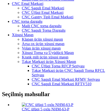
CNC Emal Mərkəzi
CNC Şaquli Emal Mərkəzi
CNC Üfüqi Emal Mərkəzi
CNC Gantry Tipli Emal Mərkəzi
CNC torna dəzgahı
Maili CNC torna dəzgahı
CNC Şaquli Torna Dəzgahı
Xüsusi Maşın
Klapan üçün xüsusi maşın
Arxa ox üçün xüsusi maşın
Volan üçün xüsusi maşın
Xüsusi Torna və Üyüdücü Maşın
Krank mili üçün xüsusi maşın
Təkər Mərkəzi üçün Xüsusi Maşın
CNC Üfüqi Torna RFCP Seriyası
Təkər Mərkəzi üçün CNC Şaquli Torna RFCL
Seriyası
CNC Şaquli Emal Mərkəzi RFMV Seriyası
CNC Şaquli Emal Mərkəzi RFTV510
Seçilmiş məhsullar
CNC üfüqi 5 oxlu NHM-63-P