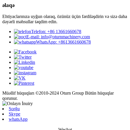
əlaqə
Ehtiyaclarınıza uyğun olaraq, özünüz üçün fərdiləşdirin və sizə daha
dəyərli məhsullar təqdim edin.
Telefon: +86 13661660678
E-mail: info@oturnmachinery.com
WhatsApp: +8613661660678
Müəllif hüquqları ©2010-2024 Oturn Group Bütün hüquqlar
qorunur.
Sorğu
Skype
whatsApp
Wechat