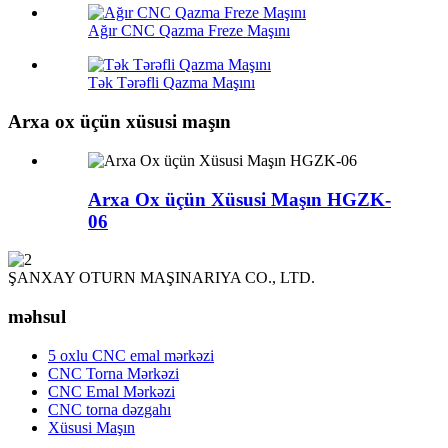
Ağır CNC Qazma Freze Maşını
Tək Tərəfli Qazma Maşını
Arxa ox üçün xüsusi maşın
Arxa Ox üçün Xüsusi Maşın HGZK-
06
ŞANXAY OTURN MAŞINARIYA CO., LTD.
məhsul
5 oxlu CNC emal mərkəzi
CNC Torna Mərkəzi
CNC Emal Mərkəzi
CNC torna dəzgahı
Xüsusi Maşın