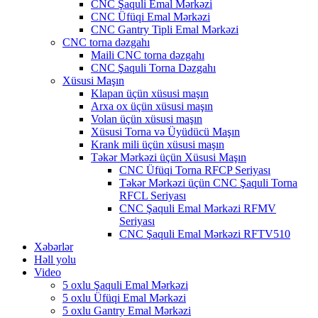
CNC Şaquli Emal Mərkəzi
CNC Üfüqi Emal Mərkəzi
CNC Gantry Tipli Emal Mərkəzi
CNC torna dəzgahı
Maili CNC torna dəzgahı
CNC Şaquli Torna Dəzgahı
Xüsusi Maşın
Klapan üçün xüsusi maşın
Arxa ox üçün xüsusi maşın
Volan üçün xüsusi maşın
Xüsusi Torna və Üyüdücü Maşın
Krank mili üçün xüsusi maşın
Təkər Mərkəzi üçün Xüsusi Maşın
CNC Üfüqi Torna RFCP Seriyası
Təkər Mərkəzi üçün CNC Şaquli Torna
RFCL Seriyası
CNC Şaquli Emal Mərkəzi RFMV
Seriyası
CNC Şaquli Emal Mərkəzi RFTV510
Xəbərlər
Həll yolu
Video
5 oxlu Şaquli Emal Mərkəzi
5 oxlu Üfüqi Emal Mərkəzi
5 oxlu Gantry Emal Mərkəzi