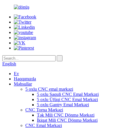
English
Ev
Haqqımızda
Məhsullar
5 oxlu CNC emal mərkəzi
5 oxlu Şaquli CNC Emal Mərkəzi
5 oxlu Üfüqi CNC Emal Mərkəzi
5 oxlu Gantry Emal Mərkəzi
CNC Torna Mərkəzi
Tək Mili CNC Dönmə Mərkəzi
İkiqat Mili CNC Dönmə Mərkəzi
CNC Emal Mərkəzi