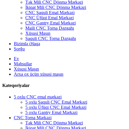
Tək Mili CNC Dönmə Mərkəzi
İkiqat Mili CNC Dönmə Mərkəzi
CNC Şaquli Emal Mərkəzi
CNC Üfüqi Emal Mərkəzi
CNC Gantry Emal Mərkəzi
Maili CNC Torna Dəzgahı
Xüsusi Maşın
Şaquli CNC Torna Dəzgahı
Bizimlə Əlaqə
Sorğu
Ev
Məhsullar
Xüsusi Maşın
Arxa ox üçün xüsusi maşın
Kateqoriyalar
5 oxlu CNC emal mərkəzi
5 oxlu Şaquli CNC Emal Mərkəzi
5 oxlu Üfüqi CNC Emal Mərkəzi
5 oxlu Gantry Emal Mərkəzi
CNC Torna Mərkəzi
Tək Mili CNC Dönmə Mərkəzi
İkiqat Mili CNC Dönmə Mərkəzi