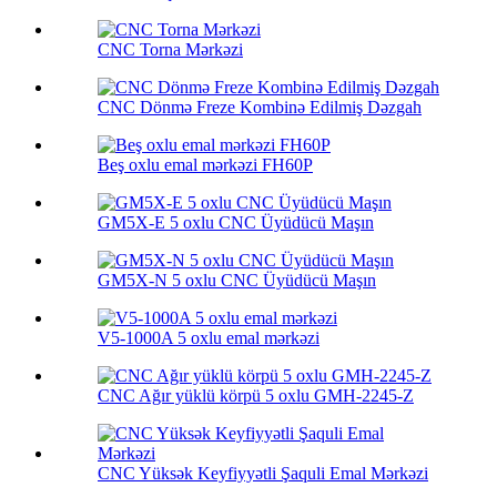
CNC Torna Mərkəzi
CNC Dönmə Freze Kombinə Edilmiş Dəzgah
Beş oxlu emal mərkəzi FH60P
GM5X-E 5 oxlu CNC Üyüdücü Maşın
GM5X-N 5 oxlu CNC Üyüdücü Maşın
V5-1000A 5 oxlu emal mərkəzi
CNC Ağır yüklü körpü 5 oxlu GMH-2245-Z
CNC Yüksək Keyfiyyətli Şaquli Emal Mərkəzi