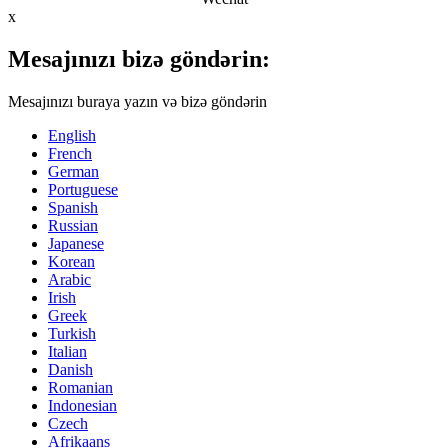
x
Mesajınızı bizə göndərin:
Mesajınızı buraya yazın və bizə göndərin
English
French
German
Portuguese
Spanish
Russian
Japanese
Korean
Arabic
Irish
Greek
Turkish
Italian
Danish
Romanian
Indonesian
Czech
Afrikaans